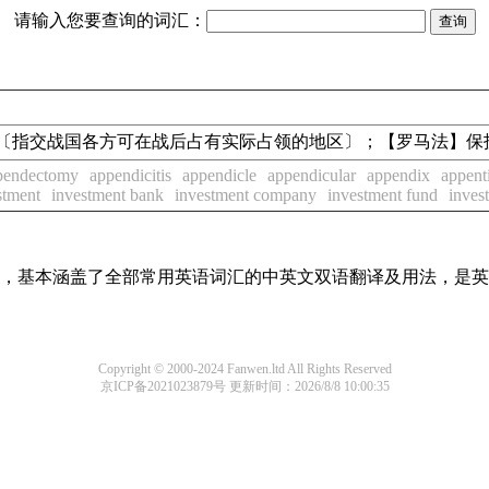
请输入您要查询的词汇：
领地保有原则〔指交战国各方可在战后占有实际占领的地区〕；【罗马法
pendectomy
appendicitis
appendicle
appendicular
appendix
appent
stment
investment bank
investment company
investment fund
invest
词条，基本涵盖了全部常用英语词汇的中英文双语翻译及用法，是
Copyright © 2000-2024 Fanwen.ltd All Rights Reserved
京ICP备2021023879号
更新时间：2026/8/8 10:00:35