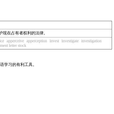
】保护现在占有者权利的法律。
ice
apperceive
apperception
invest
investigate
investigation
ment letter stock
英语学习的有利工具。