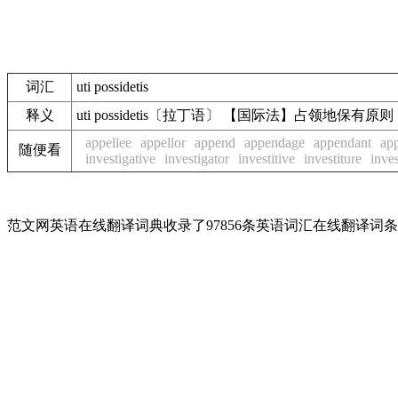
词汇
uti possidetis
释义
uti possidetis〔拉丁语〕 【国际法】占
appellee
appellor
append
appendage
appendant
ap
随便看
investigative
investigator
investitive
investiture
inve
范文网英语在线翻译词典收录了97856条英语词汇在线翻译