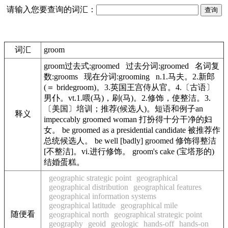
请输入您要查询的词汇：
词汇
groom
groom过去式:groomed 过去分词:groomed 名词复
数:grooms 现在分词:grooming n.1.马夫。2.新郎
(＝ bridegroom)。3.英国王宫侍从官。4.〔古语〕
男仆。vt.1.喂(马)，刷(马)。2.修饰，使整洁。3.
〔美国〕培训；推荐(候选人)。短语和例子an
释义
impeccably groomed woman 打扮得十分干净的妇
女。 be groomed as a presidential candidate 被推荐作
总统候选人。 be well [badly] groomed 修饰得整洁
[不整洁]。vi.进行修饰。 groom's cake (宝塔形的)
结婚蛋糕。
geographic strategic point
geographical
geographical distribution
geographical features
geographical information systems
geographical latitude
geographical mile
随便看
geographical north
geographical strategic point
geography
geoid
geologic
hands-off
hands-on