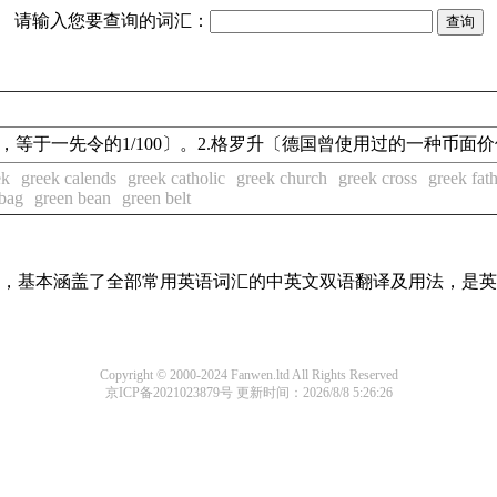
请输入您要查询的词汇：
地利货币和硬币名，等于一先令的1/100〕。2.格罗升〔德国曾使用过的一种
ek
greek calends
greek catholic
greek church
greek cross
greek fat
 bag
green bean
green belt
词条，基本涵盖了全部常用英语词汇的中英文双语翻译及用法，是
Copyright © 2000-2024 Fanwen.ltd All Rights Reserved
京ICP备2021023879号
更新时间：2026/8/8 5:26:26