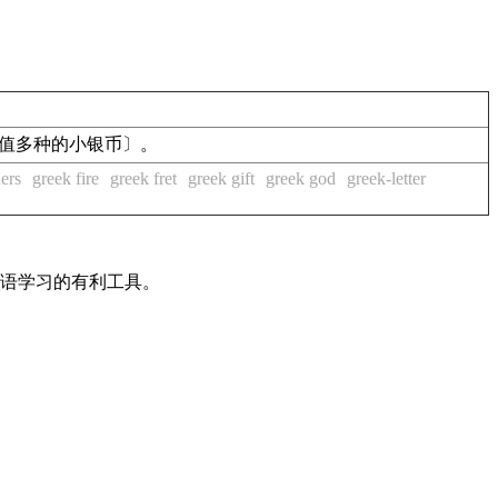
币面价值多种的小银币〕。
hers
greek fire
greek fret
greek gift
greek god
greek-letter
英语学习的有利工具。