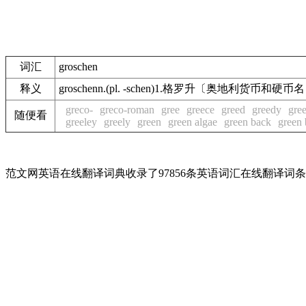
词汇
groschen
释义
groschenn.(pl. -schen)1.格罗升〔奥
greco-
greco-roman
gree
greece
greed
greedy
gre
随便看
greeley
greely
green
green algae
green back
green
范文网英语在线翻译词典收录了97856条英语词汇在线翻译