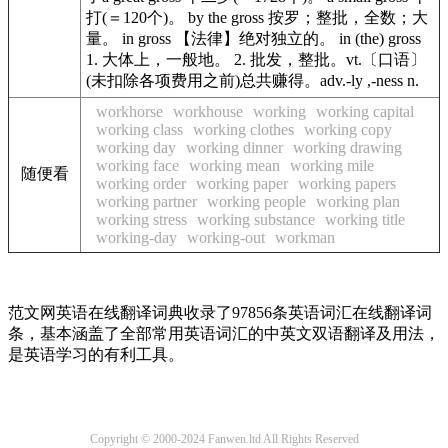
打(＝120个)。 by the gross 按罗；整批，全数；大
量。 in gross 【法律】绝对独立的。 in (the) gross
1. 大体上，一般地。 2. 批发，整批。vt.〔口语〕
(未扣除各项费用之前)总共赚得。adv.-ly ,-ness n.
workhorse
workhouse
working
working capital
working class
working clothes
working copy
working day
working dinner
working drawing
working face
working mean
working mile
随便看
working order
working paper
working papers
working partner
working people
working plan
working stress
working substance
working title
working-day
working-out
workman
范文网英语在线翻译词典收录了97856条英语词汇在线翻译词
条，基本涵盖了全部常用英语词汇的中英文双语翻译及用法，
是英语学习的有利工具。
Copyright © 2000-2024 Fanwen.ltd All Rights Reserved