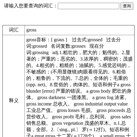
请输入您要查询的词汇：
词汇
gross
gross音标：[ grəus ] 过去式:grossed 过去分
词:grossed 名词复数:grosses 现在分
词:grossing adj.1.粗壮的，肥大的；魁伟的。2.显
著的；严重的；恶劣的。3.浓厚的，稠密的；茂盛
的。4.粗劣的，粗糙的；油腻的。5.感觉迟钝的，
不敏感的；(不用显微镜)肉眼看得见的。6.粗俗
的，粗鲁的，下流的。7.总的，全体的；毛重的
(opp. net)。8.世俗的，肉体的。短语和例子a gross
blunder [error] 严重的错误。 a gross body 肥壮的身
体。 gross darkness 一团漆黑。 a gross fog 浓雾。
释义
gross income 总收入。 gross industrial output value
工业总产值。 gross losses 毛损。 gross proceeds 总
货价收入。 gross profit 毛利，总利润。 gross sales
销售总额。 gross vegetation 茂盛的草木。n.1.总
额，全部。2.〔sing., pl.〕 罗(＝12打)。短语和例
子a great gross 十二罗(＝1728个)。 a small gross 十