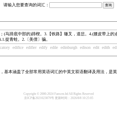
请输入您要查询的词汇：
.蛙。2.关节窝；(马蹄底中部的)蹄楔。3.【铁路】辙叉，道岔。4.(腰皮
声。vi.1.捉青蛙。2.〔美俚〕骗。
icatory
edifice
edifier
edify
edile
edinburgh
edison
edit
edith
ed
词条，基本涵盖了全部常用英语词汇的中英文双语翻译及用法，是
Copyright © 2000-2024 Fanwen.ltd All Rights Reserved
京ICP备2021023879号
更新时间：2026/8/8 10:25:05