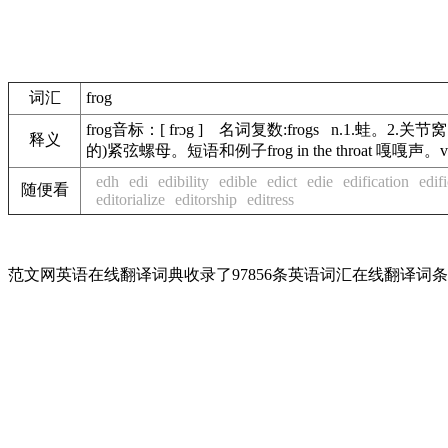
词汇
frog
frog音标：[ frɔg ] 名词复数:frogs n.1
释义
的)紧弦螺母。短语和例子frog in the throat 嘎嘎
edh
edi
edibility
edible
edict
edie
edification
edif
随便看
editorialize
editorship
editress
范文网英语在线翻译词典收录了97856条英语词汇在线翻译