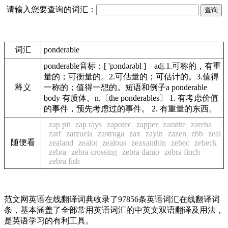
请输入您要查询的词汇：
词汇
ponderable
ponderable音标：[ 'pɔndərəbl ] adj.1.可称的，有重
量的；可衡量的。2.可估量的；可估计的。3.值得
释义
一称的；值得一想的。短语和例子a ponderable
body 有质体。n.〔the ponderables〕 1. 有考虑价值
的事件，预先考虑过的事件。 2. 有重量的东西。
zap pit
zap rays
zapotec
zapper
zaratite
zareba
zarf
zarzuela
zastruga
zax
zayin
zazen
zbb
zeal
随便看
zealand
zealot
zealous
zeaxanthin
zebec
zebeck
zebra
zebra crossing
zebra danio
zebra finch
zebra fish
范文网英语在线翻译词典收录了97856条英语词汇在线翻译词
条，基本涵盖了全部常用英语词汇的中英文双语翻译及用法，
是英语学习的有利工具。