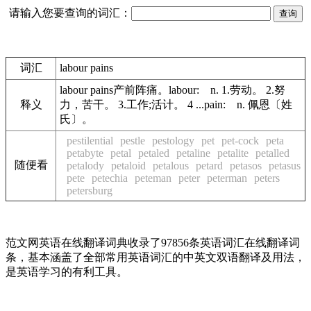
请输入您要查询的词汇：
词汇
labour pains
labour pains产前阵痛。labour: n. 1.劳动。 2.努
释义
力，苦干。 3.工作;活计。 4 ...pain: n. 佩恩〔姓
氏〕。
pestilential
pestle
pestology
pet
pet-cock
peta
petabyte
petal
petaled
petaline
petalite
petalled
随便看
petalody
petaloid
petalous
petard
petasos
petasus
pete
petechia
peteman
peter
peterman
peters
petersburg
范文网英语在线翻译词典收录了97856条英语词汇在线翻译词
条，基本涵盖了全部常用英语词汇的中英文双语翻译及用法，
是英语学习的有利工具。