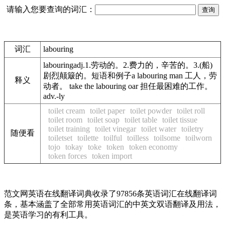
请输入您要查询的词汇：
词汇
labouring
labouringadj.1.劳动的。2.费力的，辛苦的。3.(船)
剧烈颠簸的。短语和例子a labouring man 工人，劳
释义
动者。 take the labouring oar 担任最困难的工作。
adv.-ly
toilet cream
toilet paper
toilet powder
toilet roll
toilet room
toilet soap
toilet table
toilet tissue
toilet training
toilet vinegar
toilet water
toiletry
随便看
toiletset
toilette
toilful
toilless
toilsome
toilworn
tojo
tokay
toke
token
token economy
token forces
token import
范文网英语在线翻译词典收录了97856条英语词汇在线翻译词
条，基本涵盖了全部常用英语词汇的中英文双语翻译及用法，
是英语学习的有利工具。