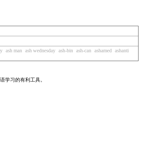
ey
ash man
ash wednesday
ash-bin
ash-can
ashamed
ashanti
英语学习的有利工具。