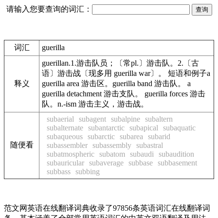
请输入您要查询的词汇：
词汇
guerilla
guerillan.1.游击队员；〔常pl.〕游击队。2.〔古
语〕游击战〔现多用 guerilla war〕。 短语和例子a
释义
guerilla area 游击区。guerilla band 游击队。 a
guerilla detachment 游击支队。 guerilla forces 游击
队。n.-ism 游击主义，游击战。
subaerial
subagent
subalpine
subaltern
subalternate
subantarctic
subapical
subaquatic
subaqueous
subarctic
subarea
subarid
随便看
subassembler
subassembly
subastral
subatmospheric
subatom
subaudi
subaudition
subauricular
subaverage
subbase
subbasement
subbass
subbing
范文网英语在线翻译词典收录了97856条英语词汇在线翻译词