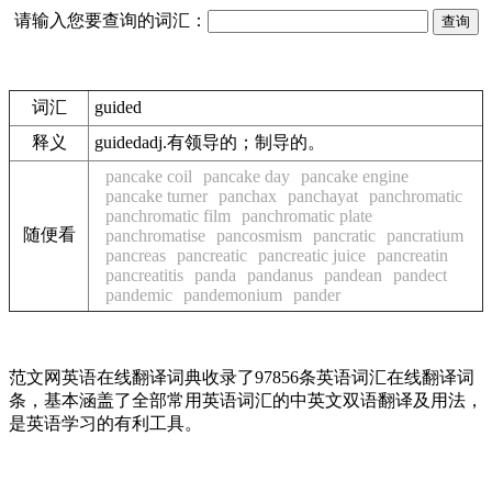
请输入您要查询的词汇：
词汇
guided
释义
guidedadj.有领导的；制导的。
pancake coil
pancake day
pancake engine
pancake turner
panchax
panchayat
panchromatic
panchromatic film
panchromatic plate
随便看
panchromatise
pancosmism
pancratic
pancratium
pancreas
pancreatic
pancreatic juice
pancreatin
pancreatitis
panda
pandanus
pandean
pandect
pandemic
pandemonium
pander
范文网英语在线翻译词典收录了97856条英语词汇在线翻译词
条，基本涵盖了全部常用英语词汇的中英文双语翻译及用法，
是英语学习的有利工具。