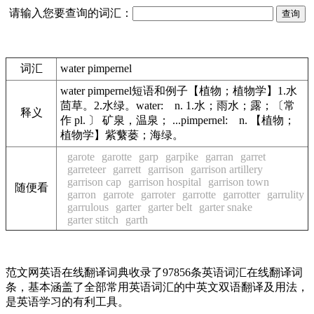
请输入您要查询的词汇：
词汇
water pimpernel
water pimpernel短语和例子【植物；植物学】1.水
茴草。2.水绿。water: n. 1.水；雨水；露；〔常
释义
作 pl. 〕 矿泉，温泉； ...pimpernel: n. 【植物；
植物学】紫蘩蒌；海绿。
garote
garotte
garp
garpike
garran
garret
garreteer
garrett
garrison
garrison artillery
garrison cap
garrison hospital
garrison town
随便看
garron
garrote
garroter
garrotte
garrotter
garrulity
garrulous
garter
garter belt
garter snake
garter stitch
garth
范文网英语在线翻译词典收录了97856条英语词汇在线翻译词
条，基本涵盖了全部常用英语词汇的中英文双语翻译及用法，
是英语学习的有利工具。