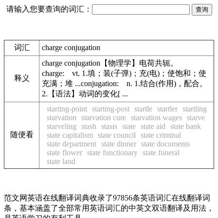
请输入您要查询的词汇：
词汇
charge conjugation
charge conjugation【物理学】电荷共轭。
charge: vt. 1.填；装(子弹)；充(电)；使饱和；使
释义
充满；堆 ...conjugation: n. 1.结合(作用)，配合。
2.【语法】动词的变化[ ...
starting-point
starting-post
startle
startler
startling
starvation
starvation cure
starvation wages
starve
starveling
stash
stasis
state
state aid
state bank
随便看
state capitalism
state council
state criminal
state department
state dinner
state documents
state flower
state functionary
state funeral
state land
范文网英语在线翻译词典收录了97856条英语词汇在线翻译词
条，基本涵盖了全部常用英语词汇的中英文双语翻译及用法，