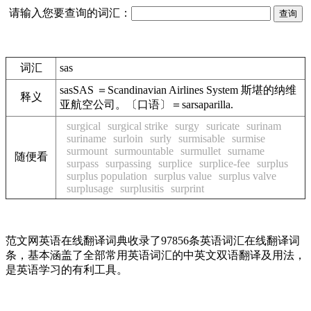
请输入您要查询的词汇：
词汇
sas
sasSAS ＝Scandinavian Airlines System 斯堪的纳维
释义
亚航空公司。〔口语〕＝sarsaparilla.
surgical
surgical strike
surgy
suricate
surinam
suriname
surloin
surly
surmisable
surmise
surmount
surmountable
surmullet
surname
随便看
surpass
surpassing
surplice
surplice-fee
surplus
surplus population
surplus value
surplus valve
surplusage
surplusitis
surprint
范文网英语在线翻译词典收录了97856条英语词汇在线翻译词
条，基本涵盖了全部常用英语词汇的中英文双语翻译及用法，
是英语学习的有利工具。