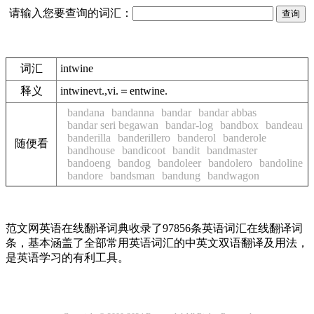
请输入您要查询的词汇：
词汇
intwine
释义
intwinevt.,vi.＝entwine.
bandana
bandanna
bandar
bandar abbas
bandar seri begawan
bandar-log
bandbox
bandeau
banderilla
banderillero
banderol
banderole
随便看
bandhouse
bandicoot
bandit
bandmaster
bandoeng
bandog
bandoleer
bandolero
bandoline
bandore
bandsman
bandung
bandwagon
范文网英语在线翻译词典收录了97856条英语词汇在线翻译词
条，基本涵盖了全部常用英语词汇的中英文双语翻译及用法，
是英语学习的有利工具。