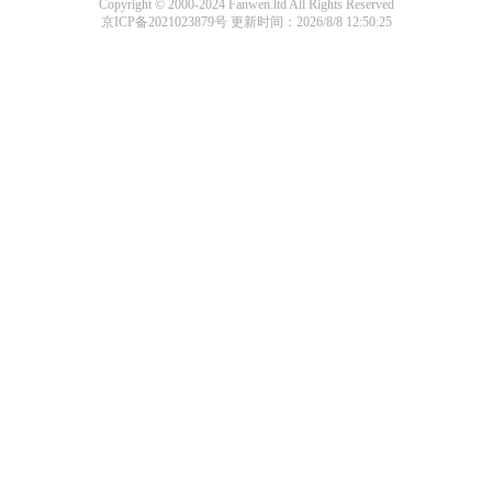
Copyright © 2000-2024 Fanwen.ltd All Rights Reserved
京ICP备2021023879号
更新时间：2026/8/8 12:50:25