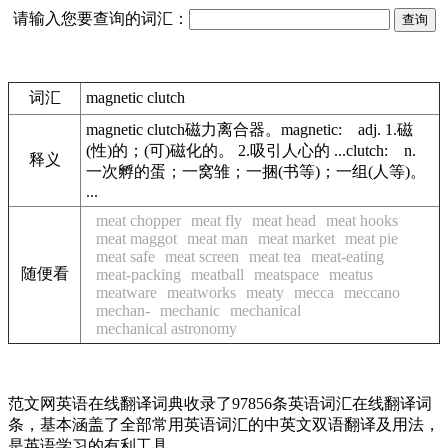
请输入您要查询的词汇：
词汇
magnetic clutch
magnetic clutch磁力离合器。magnetic: adj. 1.磁
(性)的；(可)磁化的。 2.吸引人心的 ...clutch: n.
释义
一次孵的蛋；一窝雏；一捆(书等)；一组(人等)。
...
meat chopper
meat fly
meat head
meat hooks
meat maggot
meat man
meat market
meat pie
meat safe
meat screen
meat tea
meat-eating
随便看
meat-packing
meatball
meatspace
meatus
meatware
meatworks
meaty
mecca
meccano
mechan-
mechanic
mechanical
mechanical astronomy
范文网英语在线翻译词典收录了97856条英语词汇在线翻译词
条，基本涵盖了全部常用英语词汇的中英文双语翻译及用法，
是英语学习的有利工具。