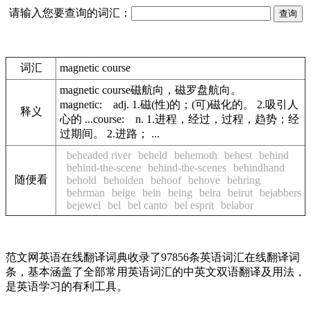
请输入您要查询的词汇：
词汇
magnetic course
magnetic course磁航向，磁罗盘航向。
magnetic: adj. 1.磁(性)的；(可)磁化的。 2.吸引人
释义
心的 ...course: n. 1.进程，经过，过程，趋势；经
过期间。 2.进路； ...
beheaded river
beheld
behemoth
behest
behind
behind-the-scene
behind-the-scenes
behindhand
随便看
behold
beholden
behoof
behove
behring
behrman
beige
bein
being
beira
beirut
bejabbers
bejewel
bel
bel canto
bel esprit
belabor
范文网英语在线翻译词典收录了97856条英语词汇在线翻译词
条，基本涵盖了全部常用英语词汇的中英文双语翻译及用法，
是英语学习的有利工具。