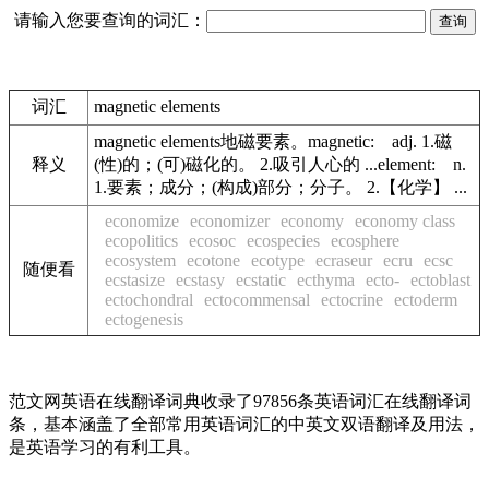
请输入您要查询的词汇：
词汇
magnetic elements
magnetic elements地磁要素。magnetic: adj. 1.磁
释义
(性)的；(可)磁化的。 2.吸引人心的 ...element: n.
1.要素；成分；(构成)部分；分子。 2.【化学】 ...
economize
economizer
economy
economy class
ecopolitics
ecosoc
ecospecies
ecosphere
ecosystem
ecotone
ecotype
ecraseur
ecru
ecsc
随便看
ecstasize
ecstasy
ecstatic
ecthyma
ecto-
ectoblast
ectochondral
ectocommensal
ectocrine
ectoderm
ectogenesis
范文网英语在线翻译词典收录了97856条英语词汇在线翻译词
条，基本涵盖了全部常用英语词汇的中英文双语翻译及用法，
是英语学习的有利工具。