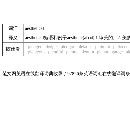
词汇
aesthetical
释义
aesthetical短语和例子aesthetic(al)adj.1.审美的
pledger
pledget
pledgor
pleiades
plein-air
pleiocen
随便看
plenteous
plentiful
plenty
plenum
plenum gauge
pl
范文网英语在线翻译词典收录了97856条英语词汇在线翻译