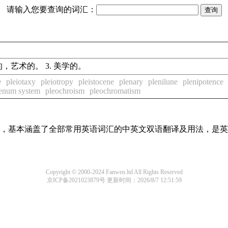
请输入您要查询的词汇：
。2. 美的，艺术的。 3. 美学的。
e
pleiotaxy
pleiotropy
pleistocene
plenary
plenilune
plenipotence
enum system
pleochroism
pleochromatism
词条，基本涵盖了全部常用英语词汇的中英文双语翻译及用法，是
Copyright © 2000-2024 Fanwen.ltd All Rights Reserved
京ICP备2021023879号
更新时间：2026/8/7 12:51:59