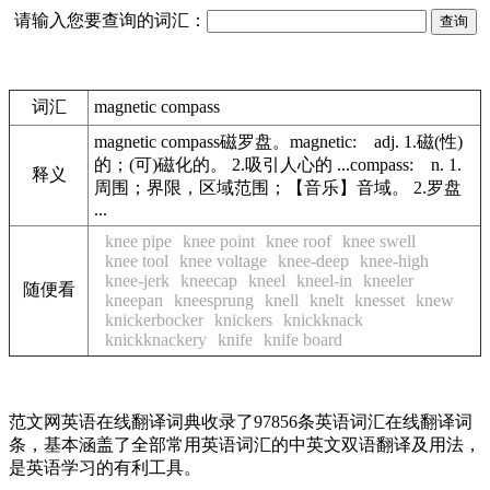
请输入您要查询的词汇：
词汇
magnetic compass
magnetic compass磁罗盘。magnetic: adj. 1.磁(性)
的；(可)磁化的。 2.吸引人心的 ...compass: n. 1.
释义
周围；界限，区域范围；【音乐】音域。 2.罗盘
...
knee pipe
knee point
knee roof
knee swell
knee tool
knee voltage
knee-deep
knee-high
knee-jerk
kneecap
kneel
kneel-in
kneeler
随便看
kneepan
kneesprung
knell
knelt
knesset
knew
knickerbocker
knickers
knickknack
knickknackery
knife
knife board
范文网英语在线翻译词典收录了97856条英语词汇在线翻译词
条，基本涵盖了全部常用英语词汇的中英文双语翻译及用法，
是英语学习的有利工具。